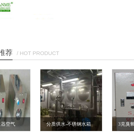
推荐
/ HOT PRODUCT
2克臭氧发生器空气消毒型
分质供水-不锈钢水箱
3克臭