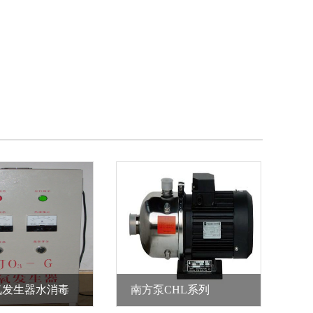
氧发生器水消毒
南方泵CHL系列