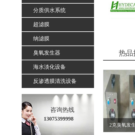
分质供水系统
超滤膜
纳滤膜
热品
臭氧发生器
海水淡化设备
反渗透膜清洗设备
咨询热线
13075399998