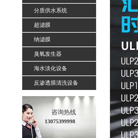
分质供水系统
超滤膜
纳滤膜
臭氧发生器
海水淡化设备
反渗透膜清洗设备
咨询热线
13075399998