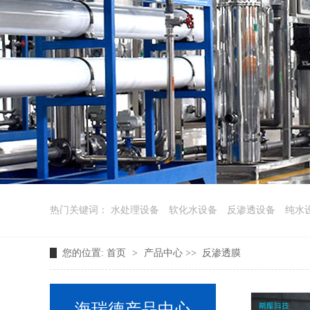
热门关键词：
水处理设备
软化水设备
反渗透设备
纯水
您的位置:
首页
>
产品中心
>>
反渗透膜
海瑞德产品中心