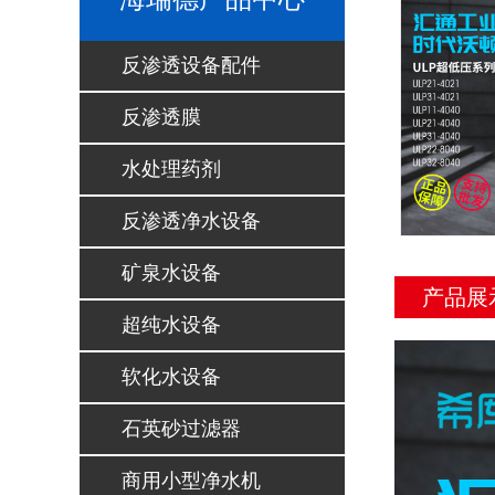
反渗透设备配件
反渗透膜
水处理药剂
反渗透净水设备
矿泉水设备
产品展
超纯水设备
软化水设备
石英砂过滤器
商用小型净水机