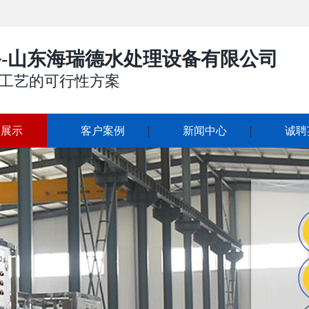
-山东海瑞德水处理设备有限公司
工艺的可行性方案
品展示
客户案例
新闻中心
诚聘