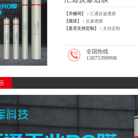
【关键词】：
汇通反渗透膜
【描述】：
反渗透膜
【是否支持定制】：
支持定制
全国热线
13075399998
示