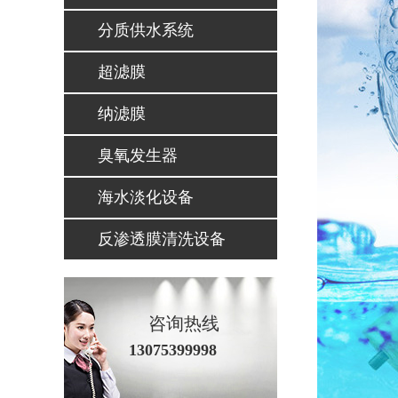
分质供水系统
超滤膜
纳滤膜
臭氧发生器
海水淡化设备
反渗透膜清洗设备
咨询热线
13075399998