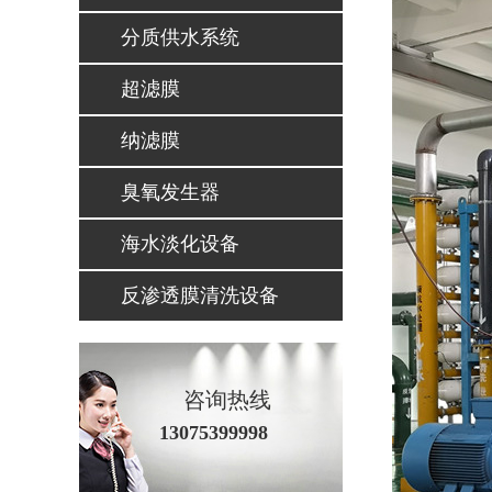
分质供水系统
超滤膜
纳滤膜
臭氧发生器
海水淡化设备
反渗透膜清洗设备
咨询热线
13075399998