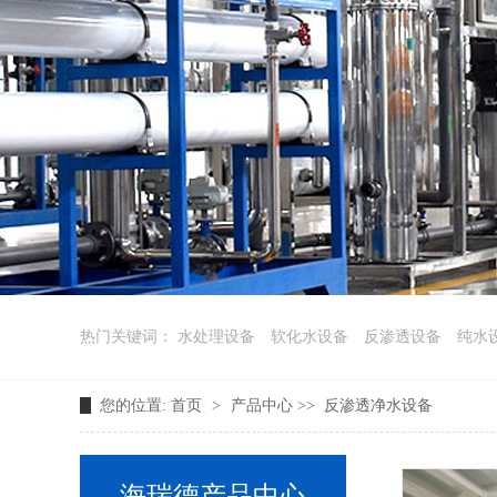
热门关键词：
水处理设备
软化水设备
反渗透设备
纯水
您的位置:
首页
>
产品中心
>>
反渗透净水设备
海瑞德产品中心