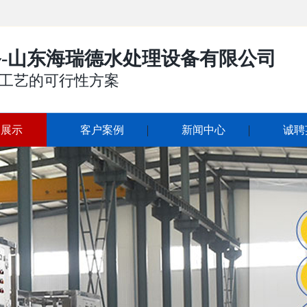
-山东海瑞德水处理设备有限公司
工艺的可行性方案
品展示
客户案例
新闻中心
诚聘