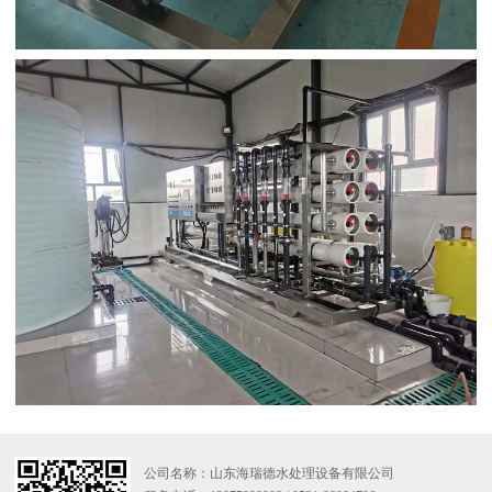
公司名称：山东海瑞德水处理设备有限公司